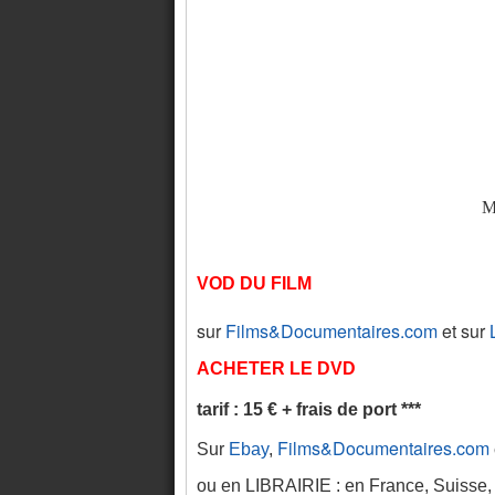
M
VOD DU FILM
sur
Films&Documentaires.com
et sur
ACHETER LE DVD
tarif : 15 € + frais de port ***
Films&Documentaires.com
Sur
Ebay
,
ou
en LIBRAIRIE : en France, Suisse,