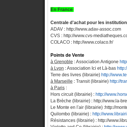
En France
Centrale d'achat pour les institutio
ADAV : http://www.adav-assoc.com
CVS : http://www.cvs-mediatheques.
COLACO : http://www.colaco.fr/
Points de Vente
à Grenoble
: Association Antigone
htt
à Lyon
: Association Ici et Là-bas
http:
Terre des livres (l
ibrairie
)
http://www.te
à Marseille
: Transit (l
ibrairie
)
http://tr
à Paris
:
Hors circuit (librairie) :
http://www.hors
La Brèche
(librairie)
: http://www.la-br
Le Monte en l'air
(librairie)
:
http://mon
Quilombo
(librairie)
:
http://www.librai
Résistances (librairie) :
http://www.libr
Violette and Co
(librairie)
:
http://www.