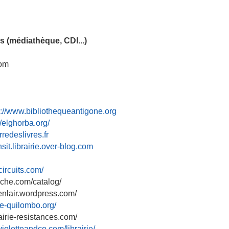
ns (médiathèque, CDI...)
com
p://www.bibliothequeantigone.org
//elghorba.org/
rredeslivres.fr
ansit.librairie.over-blog.com
circuits.com/
eche.com/catalog/
tenlair.wordpress.com/
rie-quilombo.org/
airie-resistances.com/
violetteandco.com/librairie/